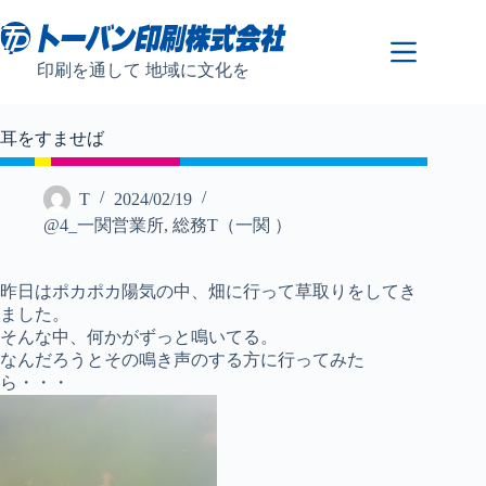
コ
ン
テ
印刷を通して 地域に文化を
ン
ツ
へ
耳をすませば
ス
キ
ッ
T
2024/02/19
プ
@4_一関営業所
,
総務T（一関 ）
昨日はポカポカ陽気の中、畑に行って草取りをしてき
ました。
そんな中、何かがずっと鳴いてる。
なんだろうとその鳴き声のする方に行ってみた
ら・・・