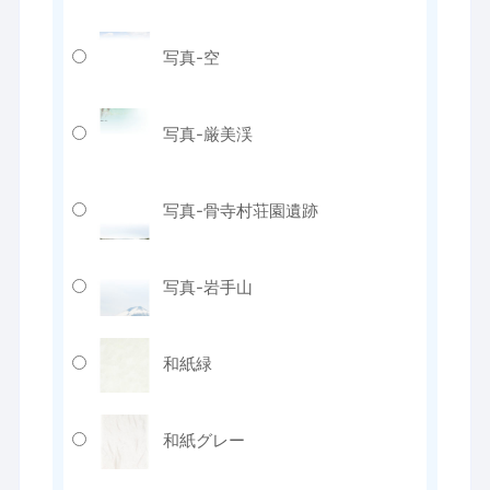
写真-空
写真-厳美渓
写真-骨寺村荘園遺跡
写真-岩手山
和紙緑
和紙グレー