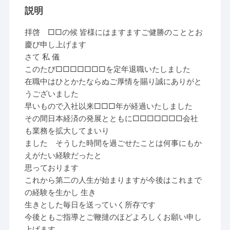
説明
拝啓 □□の候 皆様にはますますご健勝のこととお
慶び申し上げます
さて 私 儀
このたび□□□□□□□を定年退職いたしました
在職中はひとかたならぬご厚情を賜り誠にありがと
うございました
早いもので入社以来□□□年が経過いたしました
その間日本経済の発展とともに□□□□□□□会社
も業務を拡大してまいり
ました そうした時間を過ごせたことは何事にもか
えがたい経験だったと
思っております
これから第二の人生が始まりますが今後はこれまで
の経験を生かし 生き
生きとした毎日を送っていく所存です
今後ともご指導とご鞭撻のほどよろしくお願い申し
上げます