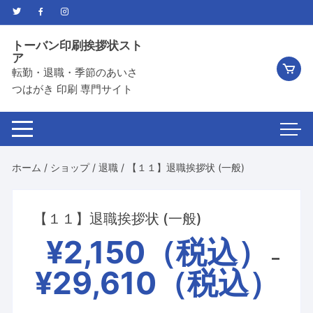
コ
ン
テ
トーバン印刷挨拶状スト
ン
ア
転勤・退職・季節のあいさ
ツ
つはがき 印刷 専門サイト
へ
ス
キ
ッ
プ
ホーム
/
ショップ
/
退職
/ 【１１】退職挨拶状 (一般)
【１１】退職挨拶状 (一般)
¥
2,150
–
¥
29,610