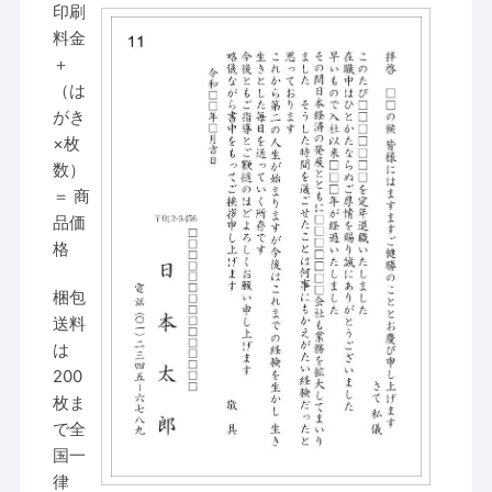
印刷
料金
＋
（は
がき
×枚
数）
＝ 商
品価
格
梱包
送料
は
200
枚ま
で全
国一
律