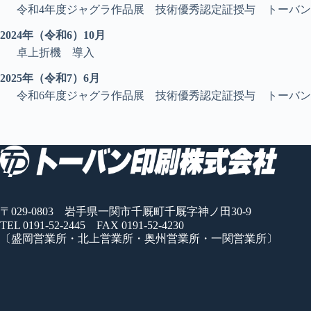
令和4年度ジャグラ作品展 技術優秀認定証授与 トーバ
2024年（令和6）10月
卓上折機 導入
2025年（令和7）6月
令和6年度ジャグラ作品展 技術優秀認定証授与 トーバ
〒029-0803 岩手県一関市千厩町千厩字神ノ田30-9
TEL 0191-52-2445 FAX 0191-52-4230
〔盛岡営業所・北上営業所・奥州営業所・一関営業所〕