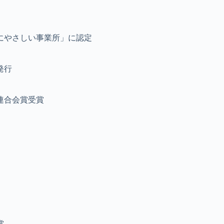
にやさしい事業所」に認定
発行
連合会賞受賞
賞