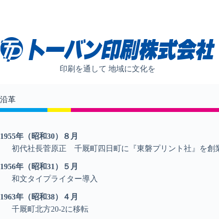
コ
ン
テ
ン
ツ
へ
ス
印刷を通して 地域に文化を
キ
ッ
プ
沿革
1955年（昭和30）８月
初代社長菅原正 千厩町四日町に『東磐プリント社』を創
1956年（昭和31）５月
和文タイプライター導入
1963年（昭和38）４月
千厩町北方20-2に移転