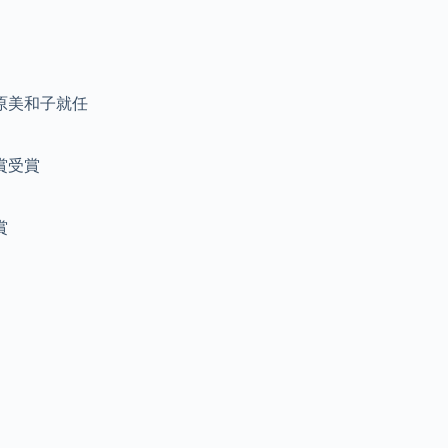
原美和子就任
賞受賞
賞