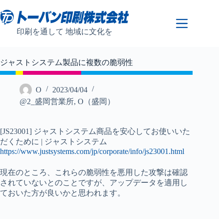
コ
ン
テ
印刷を通して 地域に文化を
ン
ツ
へ
ジャストシステム製品に複数の脆弱性
ス
キ
ッ
O
2023/04/04
プ
@2_盛岡営業所
,
O（盛岡）
[JS23001] ジャストシステム商品を安心してお使いいた
だくために | ジャストシステム
https://www.justsystems.com/jp/corporate/info/js23001.html
現在のところ、これらの脆弱性を悪用した攻撃は確認
されていないとのことですが、アップデータを適用し
ておいた方が良いかと思われます。