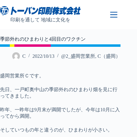
コ
ン
テ
印刷を通して 地域に文化を
ン
ツ
へ
季節外れのひまわりと4回目のワクチン
ス
キ
ッ
C
2022/10/13
@2_盛岡営業所
,
C（盛岡）
プ
盛岡営業所Ｃです。
先日、一戸町奥中山の季節外れのひまわり畑を見に行
ってきました。
昨年、一昨年は9月末が満開でしたが、今年は10月に入
ってから満開。
そしていつもの年と違うのが、ひまわりが小さい。