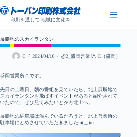
コ
ン
テ
印刷を通して 地域に文化を
ン
ツ
へ
展勝地のスカイランタン
ス
キ
ッ
C
2024/04/16
@2_盛岡営業所
,
C（盛岡）
プ
盛岡営業所Ｃです。
先日の土曜日、朝の番組を見ていたら、北上展勝地で
スカイランタンを飛ばすイベントがあると紹介されて
いたので、ぜひ見てみたいと夕方北上へ。
展勝地の駐車場は混んでいるだろうと、北上営業所の
駐車場にとめさせていただきましたm(＿)m