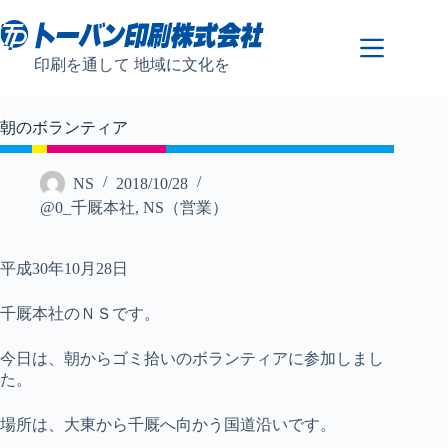
コ
ン
テ
印刷を通して 地域に文化を
ン
ツ
へ
朝のボランティア
ス
キ
ッ
NS
2018/10/28
プ
@0_千厩本社
,
NS（営業）
平成30年10月28日
千厩本社のＮＳです。
今日は、朝からゴミ拾いのボランティアに参加しまし
た。
場所は、大東から千厩へ向かう国道沿いです。