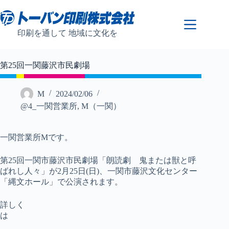
コ
ン
テ
印刷を通して 地域に文化を
ン
ツ
へ
第25回一関藤沢市民劇場
ス
キ
ッ
M
2024/02/06
プ
@4_一関営業所
,
M（一関）
一関営業所Mです。
第25回一関市藤沢市民劇場「朗読劇 鬼または獣と呼
ばれし人々」が2月25日(日)、一関市藤沢文化センター
「縄文ホール」で公演されます。
詳しく
は