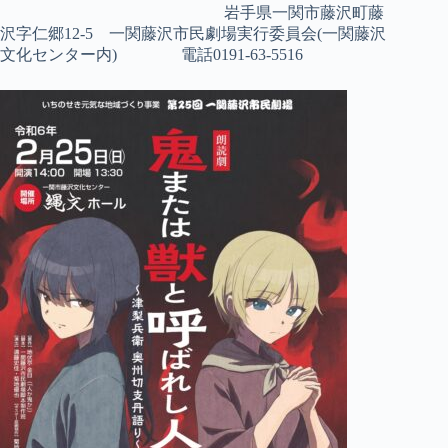
岩手県一関市藤沢町藤
沢字仁郷12-5 一関藤沢市民劇場実行委員会(一関藤沢
文化センター内) 電話0191-63-5516