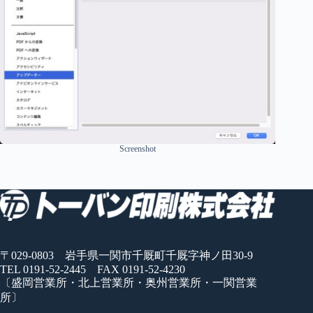
Screenshot
〒029-0803 岩手県一関市千厩町千厩字神ノ田30-9
TEL 0191-52-2445 FAX 0191-52-4230
〔盛岡営業所・北上営業所・奥州営業所・一関営業
所〕