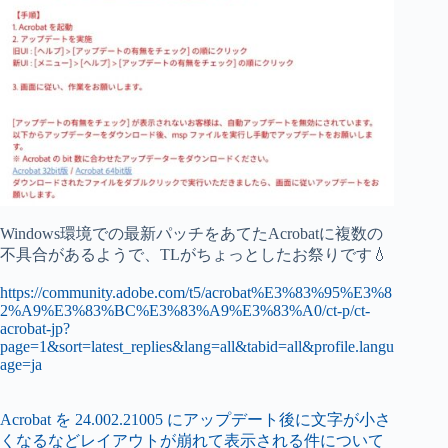
Windows環境での最新パッチをあてたAcrobatに複数の
不具合があるようで、TLがちょっとしたお祭りです💧
https://community.adobe.com/t5/acrobat%E3%83%95%E3%8
2%A9%E3%83%BC%E3%83%A9%E3%83%A0/ct-p/ct-
acrobat-jp?
page=1&sort=latest_replies&lang=all&tabid=all&profile.langu
age=ja
Acrobat を 24.002.21005 にアップデート後に文字が小さ
くなるなどレイアウトが崩れて表示される件について