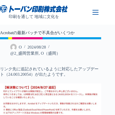
コ
ン
テ
印刷を通して 地域に文化を
ン
ツ
へ
Acrobatの最新パッチで不具合がいくつか
ス
キ
ッ
O
2024/08/28
プ
@2_盛岡営業所
,
O（盛岡）
リンク先に追記されているように対応したアップデー
ト（24.003.20054）が出たようです。