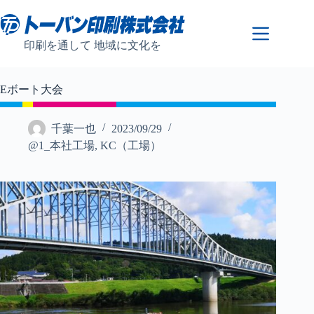
コ
ン
テ
印刷を通して 地域に文化を
ン
ツ
へ
Eボート大会
ス
キ
ッ
千葉一也
2023/09/29
プ
@1_本社工場
,
KC（工場）