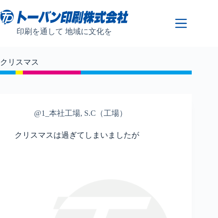
コ
ン
テ
印刷を通して 地域に文化を
ン
ツ
へ
クリスマス
ス
キ
ッ
プ
@1_本社工場
,
S.C（工場）
クリスマスは過ぎてしまいましたが