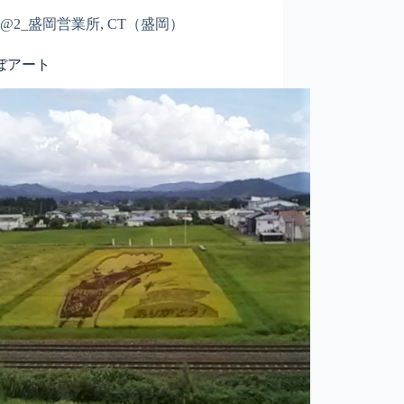
@2_盛岡営業所
,
CT（盛岡）
ぼアート