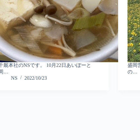
千厩本社のNSです。 10月22日あいぽーと
盛岡
周…
の…
NS
2022/10/23