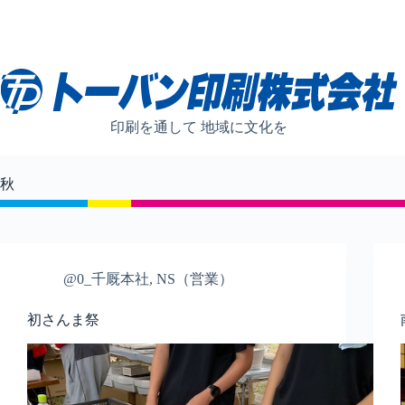
コ
ン
テ
ン
ツ
へ
ス
印刷を通して 地域に文化を
キ
ッ
プ
秋
@0_千厩本社
,
NS（営業）
初さんま祭