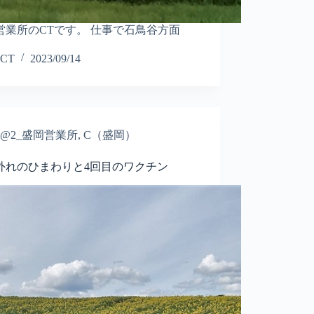
営業所のCTです。 仕事で石鳥谷方面
CT
2023/09/14
@2_盛岡営業所
,
C（盛岡）
外れのひまわりと4回目のワクチン