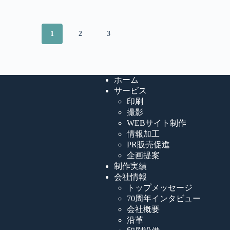
1
2
3
ホーム
サービス
印刷
撮影
WEBサイト制作
情報加工
PR販売促進
企画提案
制作実績
会社情報
トップメッセージ
70周年インタビュー
会社概要
沿革