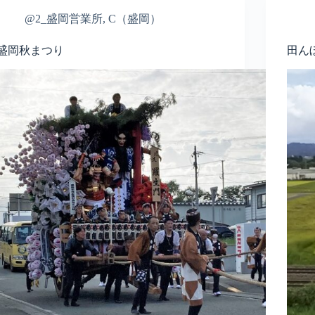
@2_盛岡営業所
,
C（盛岡）
盛岡秋まつり
田ん