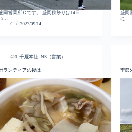
盛岡営業所Ｃです。 盛岡秋祭りは14日、
盛岡
15…
に…
C
2023/09/14
@0_千厩本社
,
NS（営業）
ボランティアの後は
季節