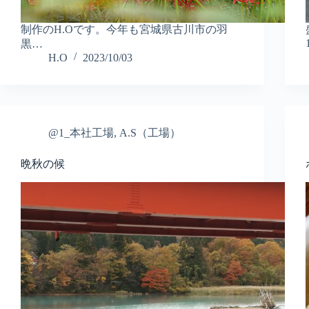
制作のH.Oです。今年も宮城県古川市の羽
黒…
H.O
2023/10/03
@1_本社工場
,
A.S（工場）
晩秋の候