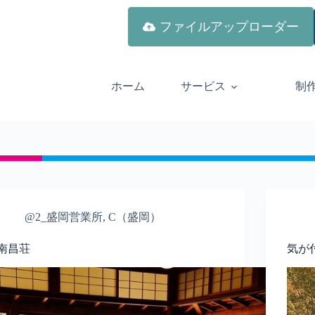
ファイルアップローダー
ホーム
サービス
制
@2_盛岡営業所
,
C（盛岡）
南昌荘
気が