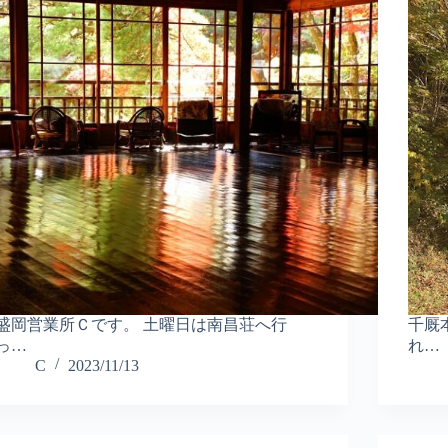
盛岡営業所Ｃです。 土曜日は南昌荘へ行
千厩
っ…
れ…
C
2023/11/13