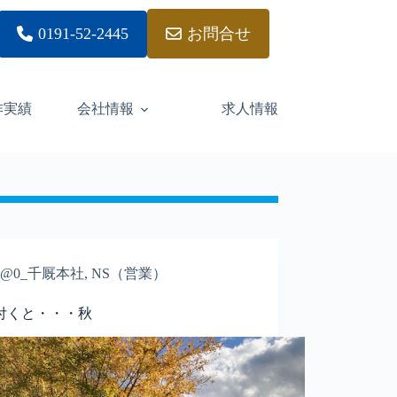
0191-52-2445
お問合せ
作実績
会社情報
求人情報
@0_千厩本社
,
NS（営業）
付くと・・・秋