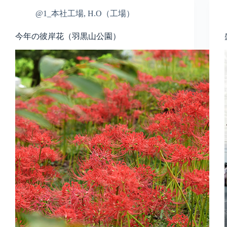
@1_本社工場
,
H.O（工場）
今年の彼岸花（羽黒山公園）