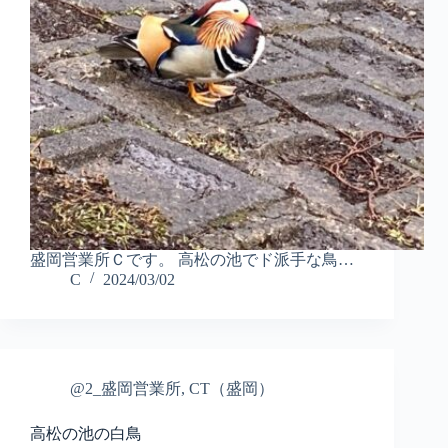
盛岡営業所Ｃです。 高松の池でド派手な鳥…
C
2024/03/02
@2_盛岡営業所
,
CT（盛岡）
高松の池の白鳥