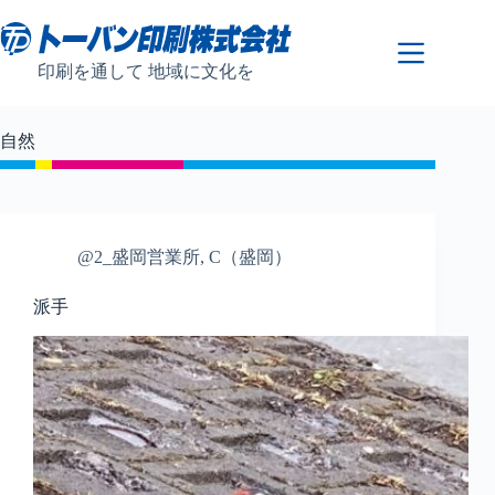
コ
ン
テ
印刷を通して 地域に文化を
ン
ツ
へ
自然
ス
キ
ッ
プ
@2_盛岡営業所
,
C（盛岡）
派手