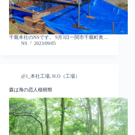
千厩本社のNSです。 9月3日一関市千厩町奥…
NS
2023/09/05
@1_本社工場
,
H.O（工場）
森は海の恋人植樹祭