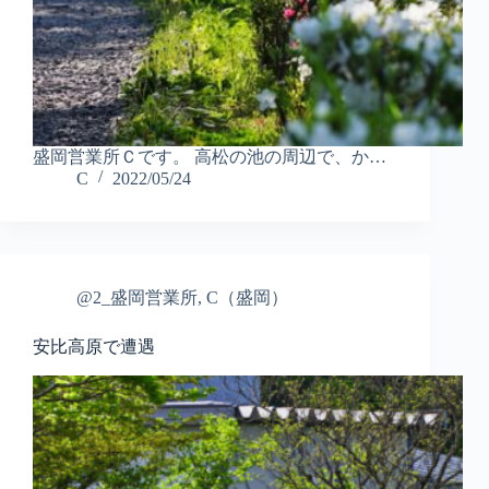
盛岡営業所Ｃです。 高松の池の周辺で、か…
C
2022/05/24
@2_盛岡営業所
,
C（盛岡）
安比高原で遭遇