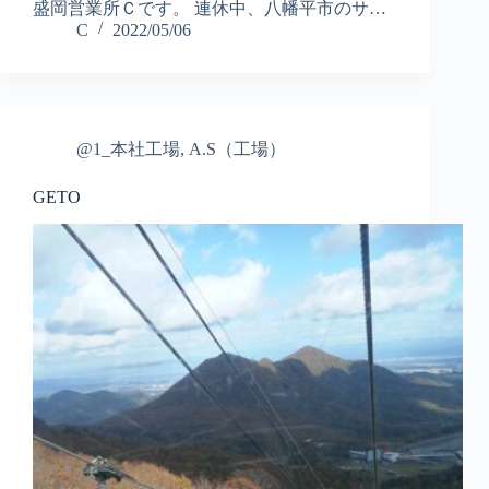
盛岡営業所Ｃです。 連休中、八幡平市のサ…
C
2022/05/06
@1_本社工場
,
A.S（工場）
GETO