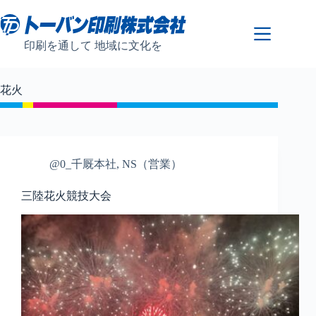
コ
ン
テ
印刷を通して 地域に文化を
ン
ツ
へ
花火
ス
キ
ッ
プ
@0_千厩本社
,
NS（営業）
三陸花火競技大会