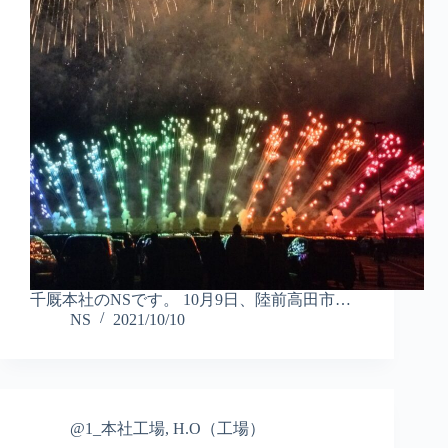
千厩本社のNSです。 10月9日、陸前高田市…
NS
2021/10/10
@1_本社工場
,
H.O（工場）