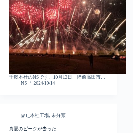
千厩本社のNSです。10月13日、陸前高田市…
NS
2024/10/14
@1_本社工場
,
未分類
真夏のピークが去った