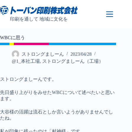
コ
ン
テ
印刷を通して 地域に文化を
ン
ツ
へ
WBCに思う
ス
キ
ッ
ストロングましーん
2023/04/28
プ
@1_本社工場
,
ストロングましーん（工場）
ストロングましーんです。
先日盛り上がりをみせたWBCについて述べたいと思い
ます。
大谷様の活躍は流石としか言いようがありませんでし
たね。
私が印象に残ったのは「村神様」です。