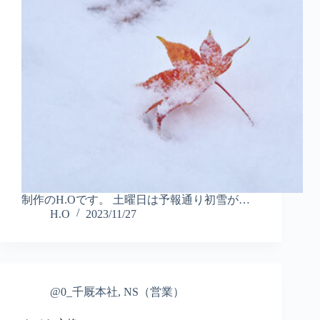
制作のH.Oです。 土曜日は予報通り初雪が…
H.O
2023/11/27
@0_千厩本社
,
NS（営業）