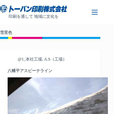
コ
ン
テ
印刷を通して 地域に文化を
ン
ツ
へ
雪景色
ス
キ
ッ
プ
@1_本社工場
,
A.S（工場）
八幡平アスピーテライン