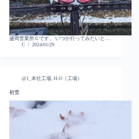
盛岡営業所Ｃです。 いつか行ってみたいと…
C
2024/01/29
@1_本社工場
,
H.O（工場）
初雪